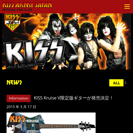
KISS ARMY JAPAN Official
Fan Club
NEWS
ALL
KISS Kruise V限定版ギターが発売決定！
Information
2015 年 3 月 17 日