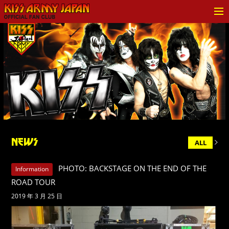
KISS ARMY JAPAN Official
Fan Club
NEWS
ALL
PHOTO: BACKSTAGE ON THE END OF THE
Information
ROAD TOUR
2019 年 3 月 25 日