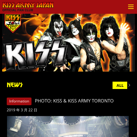
KISS ARMY JAPAN Official
Fan Club
NEWS
ALL
PHOTO: KISS & KISS ARMY TORONTO
Information
2019 年 3 月 22 日